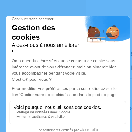
Déroulé de
Le mardi 
Église Sain
Neubourg