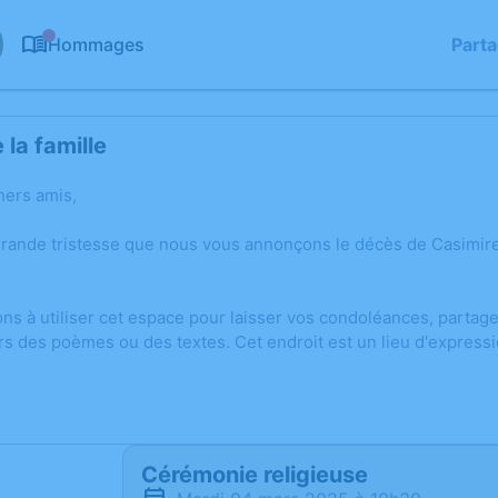
Hommages
Part
0
la famille
hers amis,
grande tristesse que nous vous annonçons le décès de Casimir
ons à utiliser cet espace pour laisser vos condoléances, parta
rs des poèmes ou des textes. Cet endroit est un lieu d'expres
Cérémonie religieuse