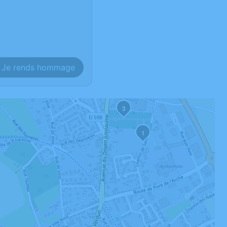
Je rends hommage
3
1