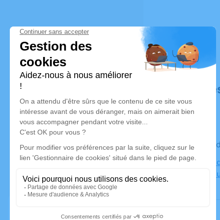
Déroulé de
Le mercre
Cimetiere d
Le Bosc-du