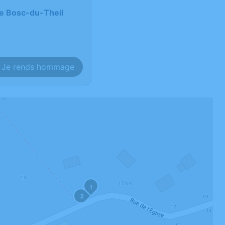
Le Bosc-du-Theil
Je rends hommage
1
2