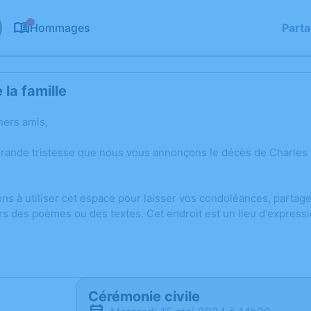
Hommages
Part
0
la famille
hers amis,
grande tristesse que nous vous annonçons le décès de Charle
ons à utiliser cet espace pour laisser vos condoléances, parta
rs des poèmes ou des textes. Cet endroit est un lieu d'expres
Cérémonie civile