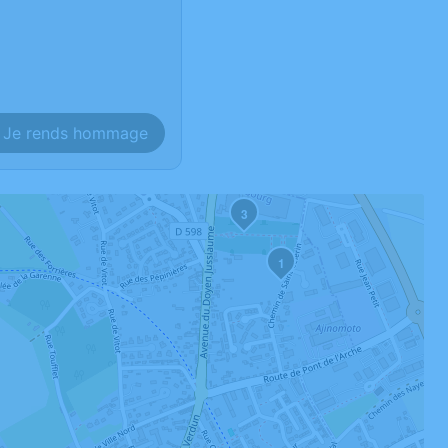
Je rends hommage
3
1