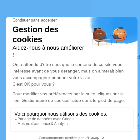
Déroulé de
Le lundi 
Église Sain
Neubourg