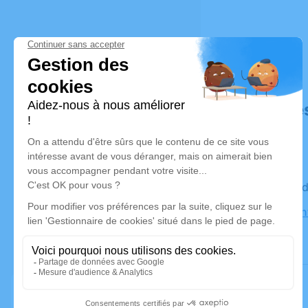
Déroulé de
Le vendred
Église Sain
Neubourg