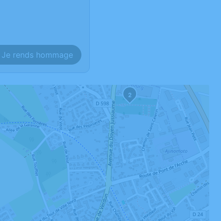
Je rends hommage
2