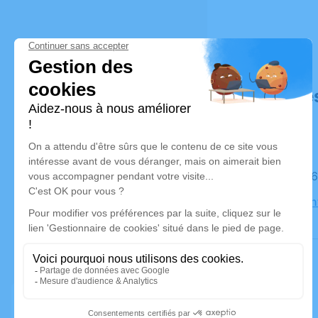
Déroulé de
Le jeudi 0
Église Sain