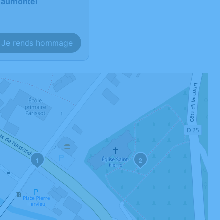
Beaumontel
Je rends hommage
1
2