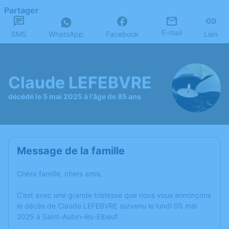
Partager
E-mail
SMS
WhatsApp
Facebook
Lien
Claude LEFEBVRE
décédé le 5 mai 2025 à l'âge de 85 ans
Message de la famille
Chère famille, chers amis,
C’est avec une grande tristesse que nous vous annonçons
le décès de Claude LEFEBVRE survenu le lundi 05 mai
2025 à Saint-Aubin-lès-Elbeuf.