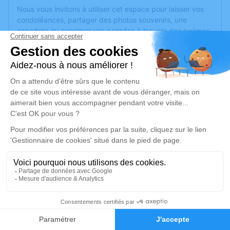
Nous vous invitons à utiliser cet espace pour laisser vos
condoléances, partager des photos souvenirs, une
anecdote ou exprimer vos pensées à travers des poèmes
ou des textes. Cet endroit est un lieu d'expression dédié à
honorer la mémoire de Claude LEFEBVRE.
Je rends hommage
Inhumation
jeudi 15 mai 2025 à 15h00
Cimetière de Bézancourt
76220 Bézancourt
Je rends hommage
3
Déroulé des obsèques
Faire-part
Hommages
1
Inhumation