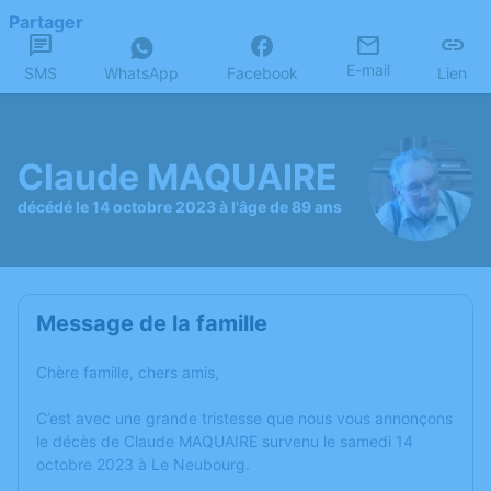
Partager
E-mail
SMS
WhatsApp
Facebook
Lien
Claude MAQUAIRE
décédé le 14 octobre 2023 à l'âge de 89 ans
Message de la famille
Chère famille, chers amis,
C’est avec une grande tristesse que nous vous annonçons
le décès de Claude MAQUAIRE survenu le samedi 14
octobre 2023 à Le Neubourg.