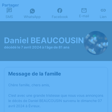
Partager
E-mail
SMS
WhatsApp
Facebook
Lien
Daniel BEAUCOUSIN
décédé le 7 avril 2024 à l'âge de 81 ans
Message de la famille
Chère famille, chers amis,
C’est avec une grande tristesse que nous vous annonçons
le décès de Daniel BEAUCOUSIN survenu le dimanche 07
avril 2024 à Évreux.