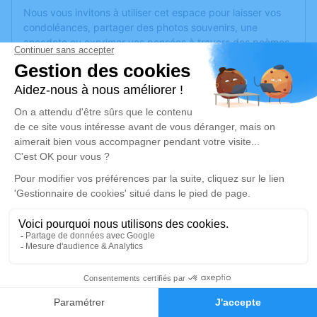
Nous vous invitons à utiliser cet espace pour laisser vos
condoléances, partager des photos souvenirs, une
anecdote ou exprimer vos pensées à travers des poèmes
ou des textes. Cet endroit est un lieu d'expression dédié à
honorer la mémoire de Daniel BEAUCOUSIN.
Je rends hommage
Cérémonie religieuse
jeudi 11 avril 2024 à 10h00
Église Saint-Aubin de Saint-Aubin-
d'Écrosville
2 A Place de l'Église
27110 Saint-Aubin-d'Écrosville
2
Je rends hommage
Faire-part
Hommages
Déroulé des obsèques