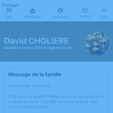
Partager
E-mail
SMS
WhatsApp
Facebook
Lien
David CHOLIERE
décédé le 6 mars 2023 à l'âge de 54 ans
Message de la famille
Chère famille, chers amis,
C’est avec une grande tristesse que nous vous annonçons
le décès de David CHOLIERE survenu le lundi 06 mars
2023 à Grosley-sur-Risle.