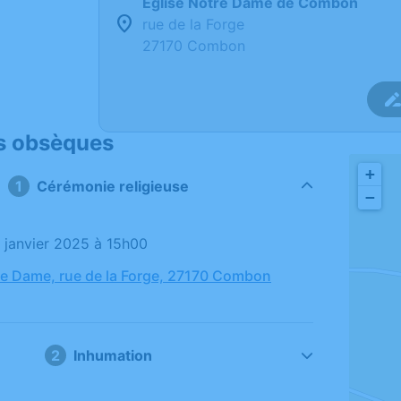
Église Notre Dame de Combon
rue de la Forge
27170 Combon
s obsèques
+
1
Cérémonie religieuse
−
2 janvier 2025 à 15h00
re Dame, rue de la Forge, 27170 Combon
2
Inhumation