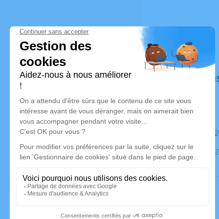
Déroulé de
Le jeudi 0
Église Not