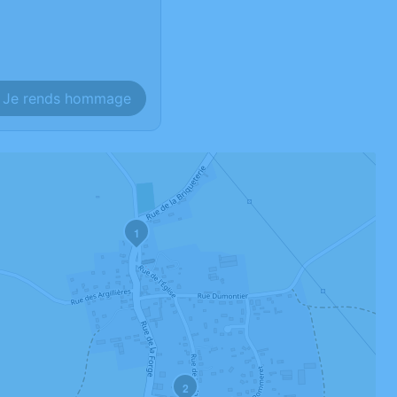
Je rends hommage
1
2