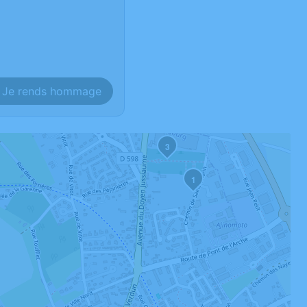
Je rends hommage
3
1