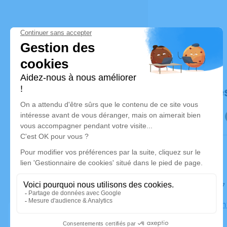
Déroulé de
Le jeudi 
Église Sain
Neubourg