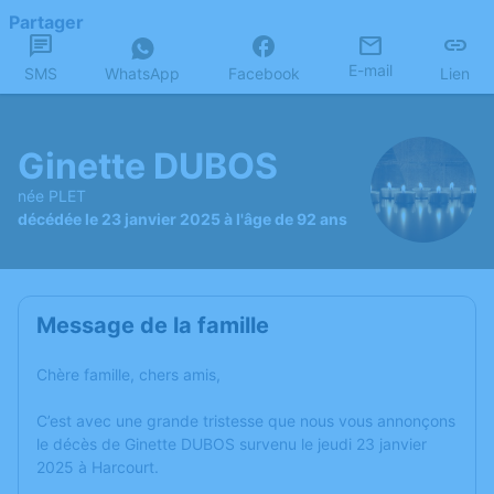
Partager
E-mail
SMS
WhatsApp
Facebook
Lien
Ginette DUBOS
née PLET
décédée le 23 janvier 2025 à l'âge de 92 ans
Message de la famille
Chère famille, chers amis,
C’est avec une grande tristesse que nous vous annonçons
le décès de Ginette DUBOS survenu le jeudi 23 janvier
2025 à Harcourt.