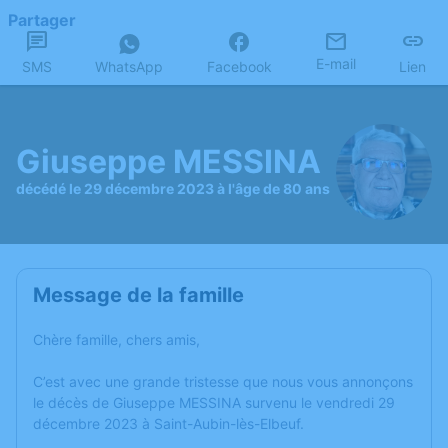
Partager
E-mail
SMS
WhatsApp
Facebook
Lien
Giuseppe MESSINA
décédé le 29 décembre 2023 à l'âge de 80 ans
Message de la famille
Chère famille, chers amis,
C’est avec une grande tristesse que nous vous annonçons
le décès de Giuseppe MESSINA survenu le vendredi 29
décembre 2023 à Saint-Aubin-lès-Elbeuf.