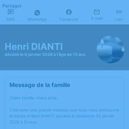
Partager
E-mail
SMS
WhatsApp
Facebook
Lien
Henri DIANTI
décédé le 4 janvier 2026 à l'âge de 73 ans
Message de la famille
Chère famille, chers amis,
C’est avec une grande tristesse que nous vous annonçons
le décès d’Henri DIANTI survenu le dimanche 04 janvier
2026 à Évreux.