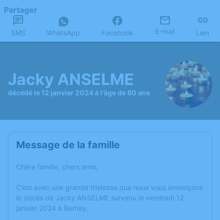
Partager
E-mail
SMS
WhatsApp
Facebook
Lien
Jacky ANSELME
décédé le 12 janvier 2024 à l'âge de 80 ans
Message de la famille
Chère famille, chers amis,
C’est avec une grande tristesse que nous vous annonçons
le décès de Jacky ANSELME survenu le vendredi 12
janvier 2024 à Bernay.