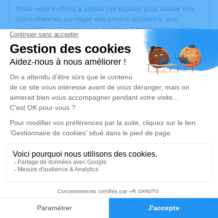
Nous vous invitons à utiliser cet espace pour laisser vos
condoléances, partager des photos souvenirs, une
anecdote ou exprimer vos pensées à travers des poèmes
ou des textes. Cet endroit est un lieu d'expression dédié à
honorer la mémoire de Jacky ANSELME.
Je rends hommage
Cérémonie religieuse
vendredi 19 janvier 2024 à 10h30
Église Saint Jean Baptiste de Fontaine-
l'Abbé
rue de l'église
27300 Fontaine-l'Abbé
7
Je rends hommage
Faire-part
Hommages
Déroulé des obsèques