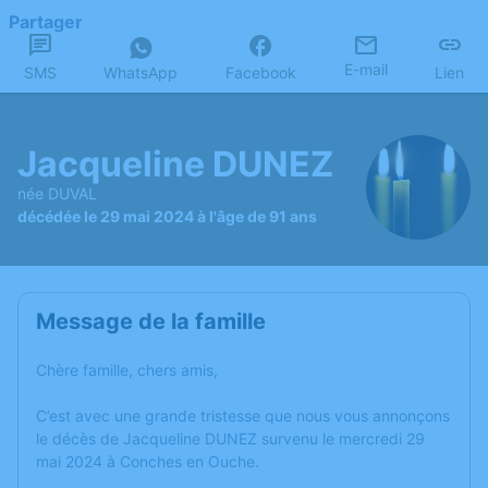
Partager
E-mail
SMS
WhatsApp
Facebook
Lien
Jacqueline DUNEZ
née DUVAL
décédée le 29 mai 2024 à l'âge de 91 ans
Message de la famille
Chère famille, chers amis,
C’est avec une grande tristesse que nous vous annonçons
le décès de Jacqueline DUNEZ survenu le mercredi 29
mai 2024 à Conches en Ouche.