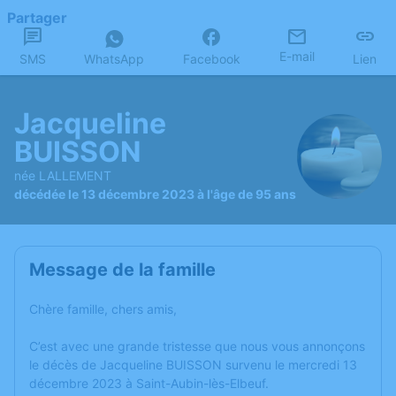
Partager
E-mail
SMS
WhatsApp
Facebook
Lien
Jacqueline
BUISSON
née LALLEMENT
décédée le 13 décembre 2023 à l'âge de 95 ans
Message de la famille
Chère famille, chers amis,
C’est avec une grande tristesse que nous vous annonçons
le décès de Jacqueline BUISSON survenu le mercredi 13
décembre 2023 à Saint-Aubin-lès-Elbeuf.