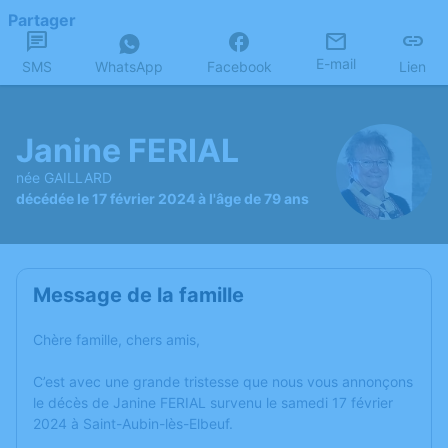
Partager
E-mail
SMS
WhatsApp
Facebook
Lien
Janine FERIAL
née GAILLARD
décédée le 17 février 2024 à l'âge de 79 ans
Message de la famille
Chère famille, chers amis,
C’est avec une grande tristesse que nous vous annonçons
le décès de Janine FERIAL survenu le samedi 17 février
2024 à Saint-Aubin-lès-Elbeuf.