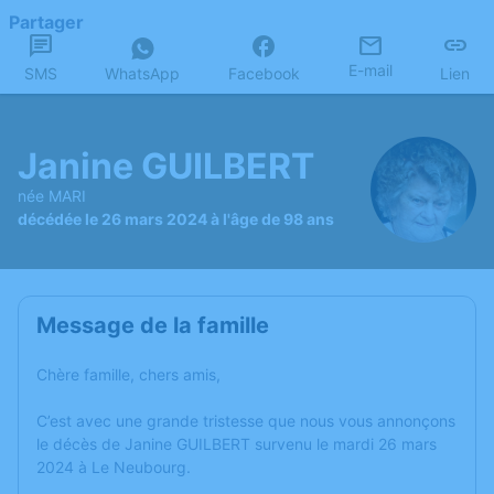
Partager
E-mail
SMS
WhatsApp
Facebook
Lien
Janine GUILBERT
née MARI
décédée le 26 mars 2024 à l'âge de 98 ans
Message de la famille
Chère famille, chers amis,
C’est avec une grande tristesse que nous vous annonçons
le décès de Janine GUILBERT survenu le mardi 26 mars
2024 à Le Neubourg.