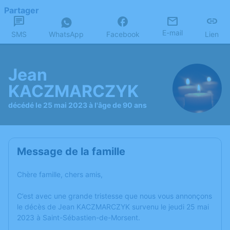
Partager
E-mail
SMS
WhatsApp
Facebook
Lien
Jean
KACZMARCZYK
décédé le 25 mai 2023 à l'âge de 90 ans
Message de la famille
Chère famille, chers amis,
C’est avec une grande tristesse que nous vous annonçons
le décès de Jean KACZMARCZYK survenu le jeudi 25 mai
2023 à Saint-Sébastien-de-Morsent.