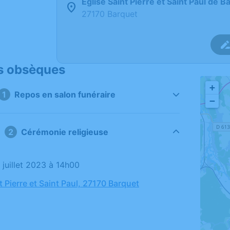
Église Saint Pierre et Saint Paul de B
27170 Barquet
s obsèques
+
1
Repos en salon funéraire
−
2
Cérémonie religieuse
3 juillet 2023 à 14h00
t Pierre et Saint Paul, 27170 Barquet