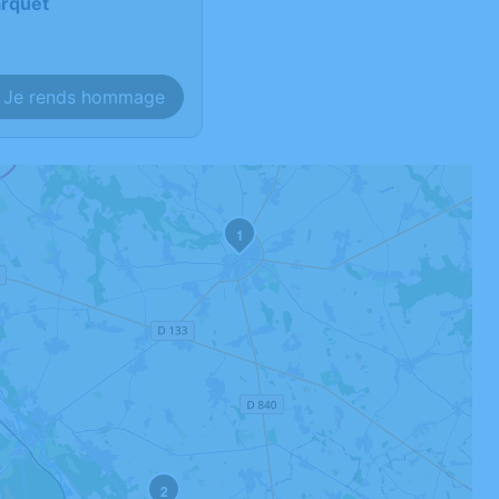
arquet
Je rends hommage
1
2