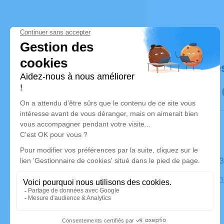
Déroulé de
Le lundi 0
Église Sain