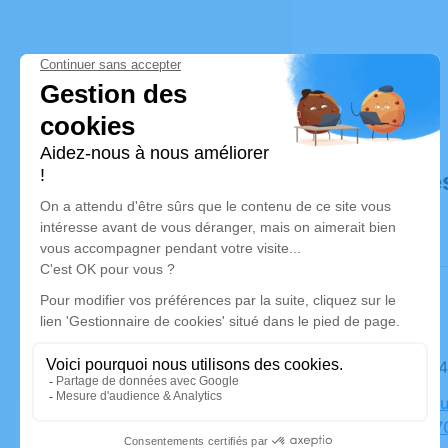
Déroulé de
Le jeudi 0
Crématoriu
Lemire, 27