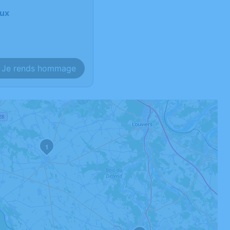
eux
Je rends hommage
1