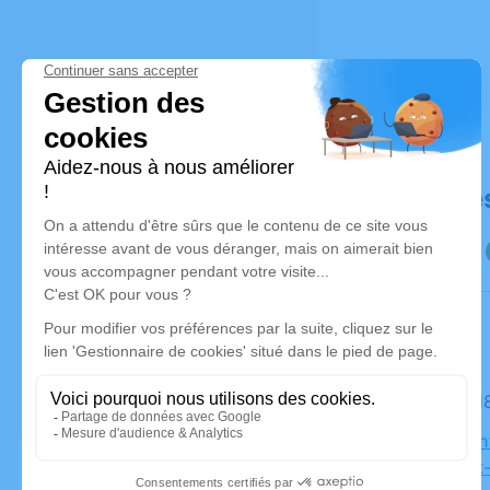
Déroulé de
Le mardi 
Église Sain
Beaumont-