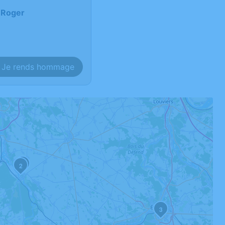
-Roger
Je rends hommage
1
2
3