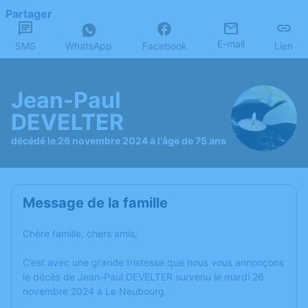
Partager
E-mail
SMS
WhatsApp
Facebook
Lien
Jean-Paul
DEVELTER
décédé le 26 novembre 2024 à l'âge de 75 ans
Message de la famille
Chère famille, chers amis,
C’est avec une grande tristesse que nous vous annonçons
le décès de Jean-Paul DEVELTER survenu le mardi 26
novembre 2024 à Le Neubourg.