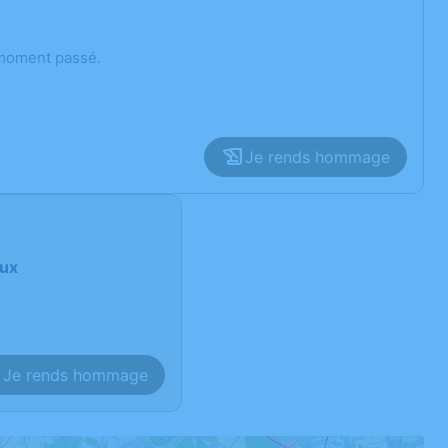
 moment passé.
Je rends hommage
eux
Je rends hommage