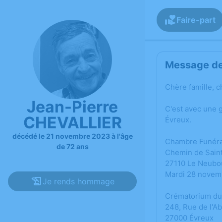
Faire-part
Message de 
Chère famille, c
Jean-Pierre
C'est avec une 
CHEVALLIER
Évreux.
décédé le 21 novembre 2023 à l'âge
Chambre Funérai
de 72 ans
Chemin de Saint
27110 Le Neubo
Mardi 28 novemb
Je rends hommage
Crématorium du
248, Rue de l'A
27000 Évreux