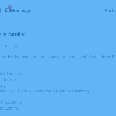
2
Hommages
Part
la famille
hers amis,
grande tristesse que nous vous annonçons le décès de
Jean-Pi
re Lhuillier
-Celerin
urg
re 2023 à 12h30 (vous pouvez venir en avance)
 Pays d'Eure
bbé Lemire