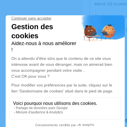
Mardi 28 novem
Cet espace priv
Merci pour vos 
Déroulé de