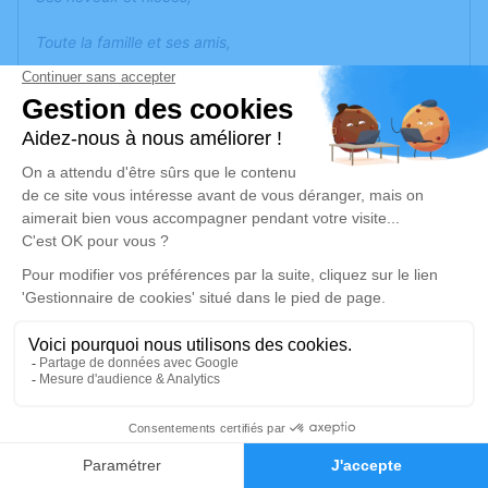
Toute la famille et ses amis,
ont la douleur de vous faire part du décès de
Monsieur Jerome Gosse
survenu le 18 Mars 2024 à l’âge de 50 ans
La cérémonie religieuse sera célébrée en l’église de la
Neuville du Bosc
le lundi 25 Mars 2024 à 14 Heures 30.
Un registre à signature sera ouvert pour recevoir vos
3
messages de sympathie.
Faire-part
Hommages