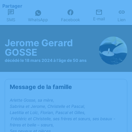
Partager
E-mail
SMS
WhatsApp
Facebook
Lien
Jerome Gerard
GOSSE
décédé le 18 mars 2024 à l'âge de 50 ans
Message de la famille
Arlette Gosse, sa mère,
Sabrina et Jerome, Christelle et Pascal,
Laetitia et Loïc, Florian, Pascal et Gilles,
Frédéric et Christelle, ses frères et sœurs, ses beaux -
frères et belle – sœurs,
Ses neveux et nièces,