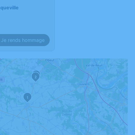
queville
Je rends hommage
4
2
1