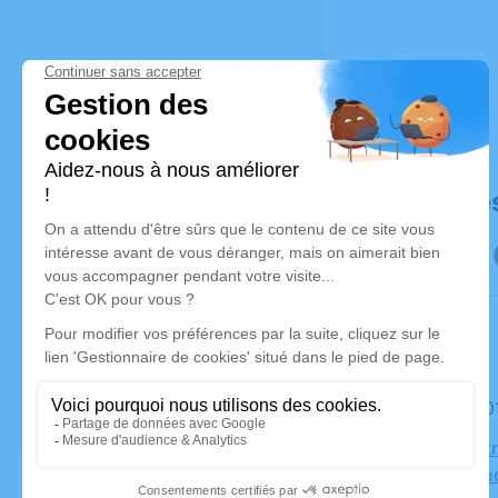
Déroulé de
Le mardi 
Église Not
27370 Fouq