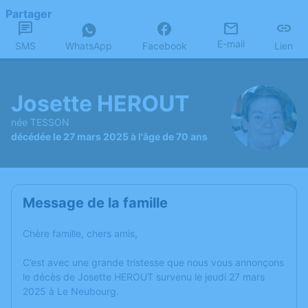
Partager
E-mail
SMS
WhatsApp
Facebook
Lien
Josette HEROUT
née TESSON
décédée le 27 mars 2025 à l'âge de 70 ans
Message de la famille
Chère famille, chers amis,
C’est avec une grande tristesse que nous vous annonçons
le décès de Josette HEROUT survenu le jeudi 27 mars
2025 à Le Neubourg.