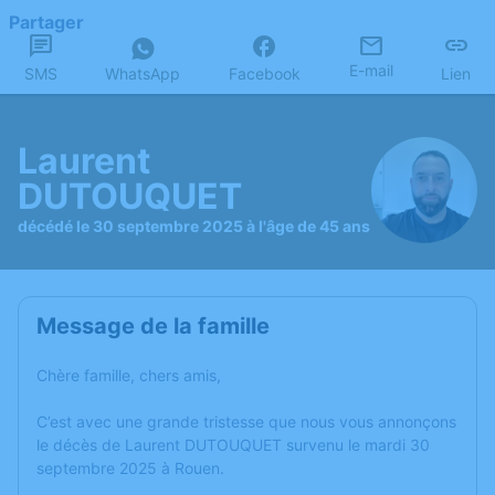
Partager
E-mail
SMS
WhatsApp
Facebook
Lien
Laurent
DUTOUQUET
décédé le 30 septembre 2025 à l'âge de 45 ans
Message de la famille
Chère famille, chers amis,
C’est avec une grande tristesse que nous vous annonçons
le décès de Laurent DUTOUQUET survenu le mardi 30
septembre 2025 à Rouen.