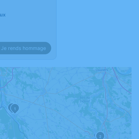
eux
Je rends hommage
3
1
2