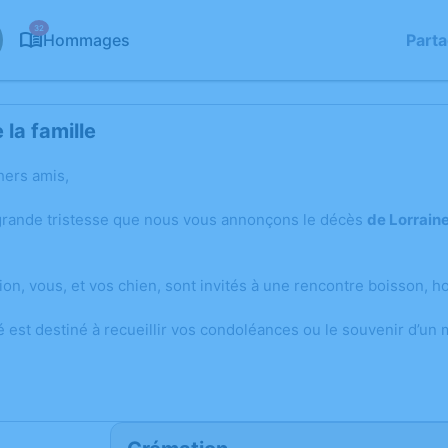
32
Hommages
Part
la famille
hers amis,
grande tristesse que nous vous annonçons le décès
de Lorrain
on, vous, et vos chien, sont invités à une rencontre boisson, h
é est destiné à recueillir vos condoléances ou le souvenir d’un