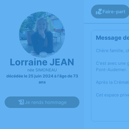
Faire-part
Message de 
Chère famille, c
Lorraine JEAN
C'est avec une 
Pont-Audemer.
née SIMONEAU
décédée le 25 juin 2024 à l'âge de 73
ans
Après la Crémati
Cet espace priv
Je rends hommage