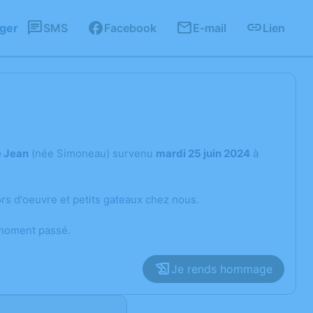
ager
SMS
Facebook
E-mail
Lien
e Jean
(née Simoneau) survenu
mardi 25 juin 2024
à
ors d'oeuvre et petits gateaux chez nous.
 moment passé.
Je rends hommage