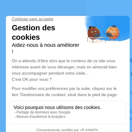
Déroulé de
Du jeudi 27 juin 2024 à 09h00 au lundi 01 juillet 2024
à 10h00
Salon Capu
Michel Séb