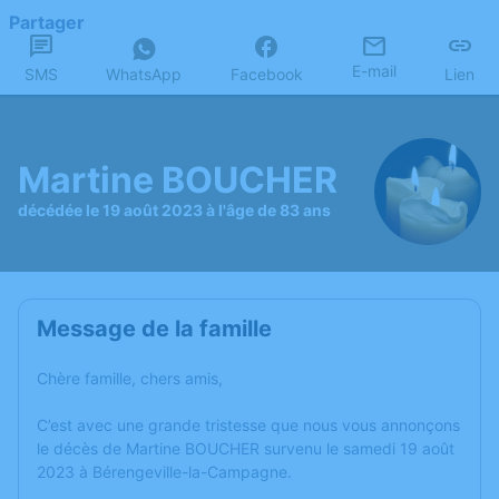
Partager
E-mail
SMS
WhatsApp
Facebook
Lien
Martine BOUCHER
décédée le 19 août 2023 à l'âge de 83 ans
Message de la famille
Chère famille, chers amis,
C’est avec une grande tristesse que nous vous annonçons
le décès de Martine BOUCHER survenu le samedi 19 août
2023 à Bérengeville-la-Campagne.