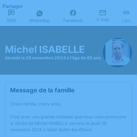
Partager
E-mail
SMS
WhatsApp
Facebook
Lien
Michel ISABELLE
décédé le 28 novembre 2024 à l'âge de 85 ans
Message de la famille
Chère famille, chers amis,
C’est avec une grande tristesse que nous vous annonçons
le décès de Michel ISABELLE survenu le jeudi 28
novembre 2024 à Saint-Aubin-lès-Elbeuf.