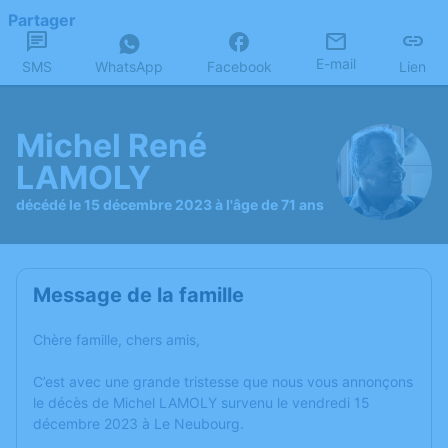
Partager
E-mail
SMS
WhatsApp
Facebook
Lien
Michel René
LAMOLY
décédé le 15 décembre 2023 à l'âge de 71 ans
Message de la famille
Chère famille, chers amis,
C’est avec une grande tristesse que nous vous annonçons
le décès de Michel LAMOLY survenu le vendredi 15
décembre 2023 à Le Neubourg.