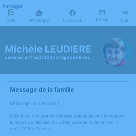
Partager
E-mail
SMS
WhatsApp
Facebook
Lien
Michèle LEUDIERE
décédée le 17 août 2025 à l'âge de 68 ans
Message de la famille
Chère famille, chers amis,
C’est avec une grande tristesse que nous vous annonçons
le décès de Michèle LEUDIERE survenu le dimanche 17
août 2025 à Clamart.