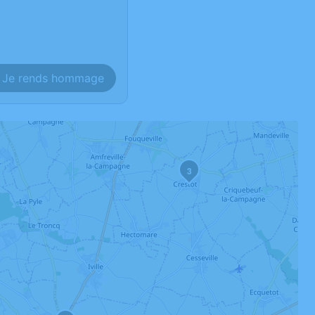
Je rends hommage
3