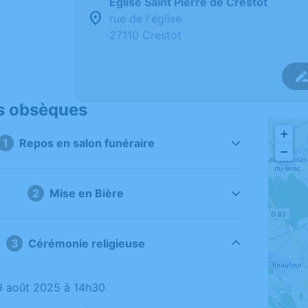
Église Saint Pierre de Crestot
rue de l'église
27110 Crestot
s obsèques
+
1
Repos en salon funéraire
−
2
Mise en Bière
3
Cérémonie religieuse
19 août 2025 à 14h30