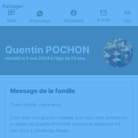
Partager
E-mail
SMS
WhatsApp
Facebook
Lien
Quentin POCHON
décédé le 5 mai 2024 à l'âge de 23 ans
Message de la famille
Chère famille, chers amis,
C’est avec une grande tristesse que nous vous annonçons
le décès de Quentin POCHON survenu le dimanche 05
mai 2024 à Déville-lès-Rouen.