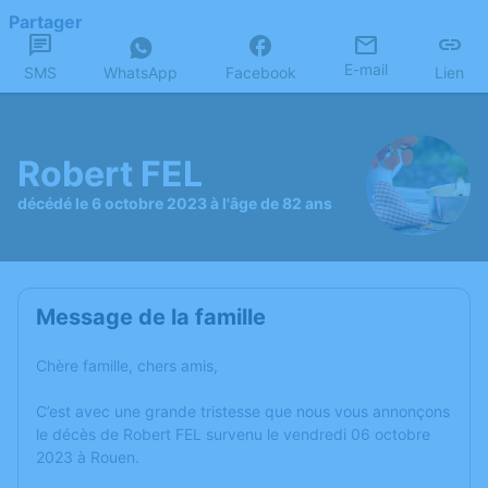
Partager
E-mail
SMS
WhatsApp
Facebook
Lien
Robert FEL
décédé le 6 octobre 2023 à l'âge de 82 ans
Message de la famille
Chère famille, chers amis,
C’est avec une grande tristesse que nous vous annonçons
le décès de Robert FEL survenu le vendredi 06 octobre
2023 à Rouen.