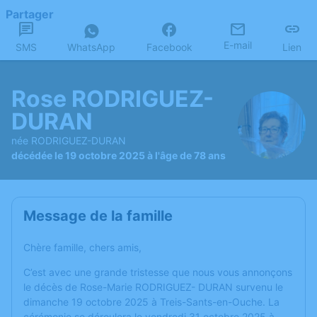
Partager
E-mail
SMS
WhatsApp
Facebook
Lien
Rose RODRIGUEZ-
DURAN
née RODRIGUEZ-DURAN
décédée le 19 octobre 2025 à l'âge de 78 ans
Message de la famille
Chère famille, chers amis,
C’est avec une grande tristesse que nous vous annonçons
le décès de Rose-Marie RODRIGUEZ- DURAN survenu le
dimanche 19 octobre 2025 à Treis-Sants-en-Ouche. La
cérémonie se déroulera le vendredi 31 octobre 2025 à