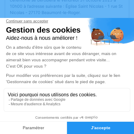
10h00 à l’adresse suivante : Église Saint Nicolas - 1 rue St
Nicolas - 27170 Beaumont-le-Roger.
Nous vous invitons à utiliser cet espace pour laisser vos
condoléances, partager des photos souvenirs, une
anecdote ou exprimer vos pensées à travers des poèmes
ou des textes. Cet endroit est un lieu d'expression dédié à
honorer la mémoire de Rose RODRIGUEZ- DURAN.
Je rends hommage
Cérémonie religieuse
vendredi 31 octobre 2025 à 10h00
Église Saint Nicolas de Beaumont-le-Roger
1 rue St Nicolas
27170 Beaumont-le-Roger
18
Faire-part
Hommages
Je rends hommage