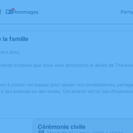
Hommages
Part
0
la famille
hers amis,
grande tristesse que nous vous annonçons le décès de Thérè
ons à utiliser cet espace pour laisser vos condoléances, parta
rs des poèmes ou des textes. Cet endroit est un lieu d'expres
Cérémonie civile