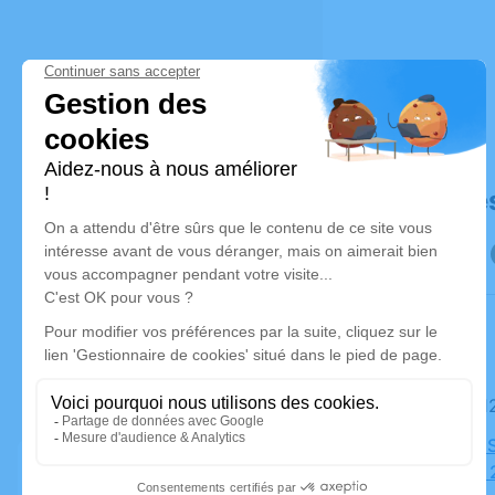
Déroulé de
Le mardi 
Cimetière S
Guichard, 