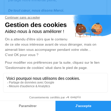
De tout cœur, nous disons Merci.
Donatien, Thérèse et Thierry, Marie-Claude et Gilbert,
Rosko,
Je rends hommage
Cérémonie civile
mardi 23 décembre 2025 à 12h00
Crématorium du Pays d'Eure de Évreux
248, Rue de l'Abbé Lemire
27000 Évreux
145
Je rends hommage
Faire-part
Hommages
Déroulé des obsèques