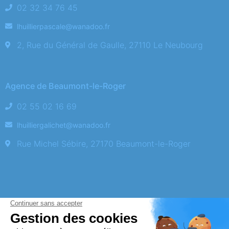
02 32 34 76 45
lhuillierpascale@wanadoo.fr
2, Rue du Général de Gaulle, 27110 Le Neubourg
Agence de Beaumont-le-Roger
02 55 02 16 69
lhuilliergalichet@wanadoo.fr
Rue Michel Sébire, 27170 Beaumont-le-Roger
Obtenez un devis