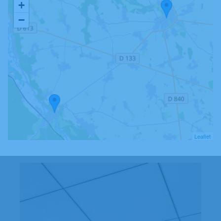
+
−
Leaflet