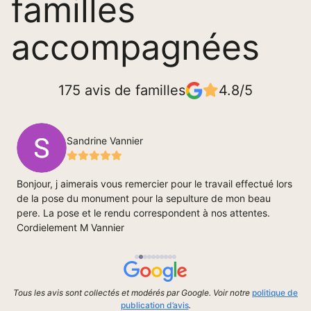
familles
accompagnées
175 avis de familles
4.8/5
Sandrine Vannier
Bonjour, j aimerais vous remercier pour le travail effectué lors
J
s
de la pose du monument pour la sepulture de mon beau
e
pere. La pose et le rendu correspondent à nos attentes.
c
Cordielement M Vannier
s
e,
M
Tous les avis sont collectés et modérés par Google. Voir notre
politique de
publication d’avis
.