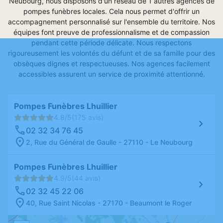
Neubourg, nous disposons d'un réseau de 1 autres agences de
pompes funèbres locales. Cela nous permet d'offrir un
accompagnement personnalisé sur l'ensemble du territoire. Nos
équipes font preuve de professionnalisme et de compassion
pendant cette période délicate. Nous respectons
rigoureusement les volontés du défunt et de sa famille pour des
obsèques dignes et respectueuses. Nos agences facilement
accessibles assurent un service de proximité attentionné.
Pompes Funèbres Lhuillier
4.8/5
(175 avis)
02 32 34 76 45
2, Rue du Général de Gaulle - 27110 - Le Neubourg
Pompes Funèbres Lhuillier
4.9/5
(44 avis)
02 32 45 22 06
40, Rue Saint Nicolas - 27170 - Beaumont le Roger