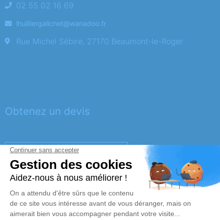
02 55 02 16 69
lhuilliergalichet@wanadoo.fr
Rue Michel Sébire, 27170 Beaumont-le-Roger
Obtenez un devis
DEVIS OBSÈQUES
DEVIS PRÉVOYANCE