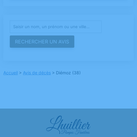
Accueil
>
Avis de décès
>
Diémoz (38)