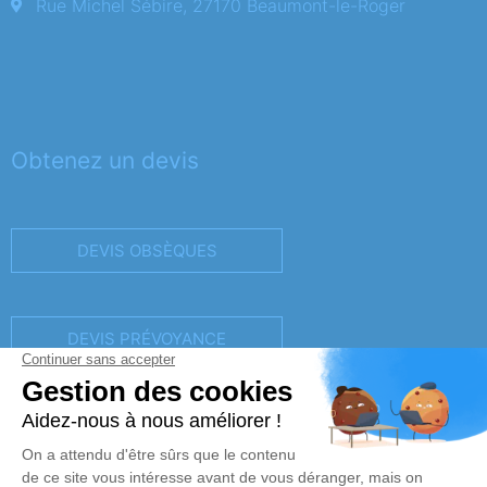
Rue Michel Sébire, 27170 Beaumont-le-Roger
Obtenez un devis
DEVIS OBSÈQUES
DEVIS PRÉVOYANCE
DEVIS MARBRERIE