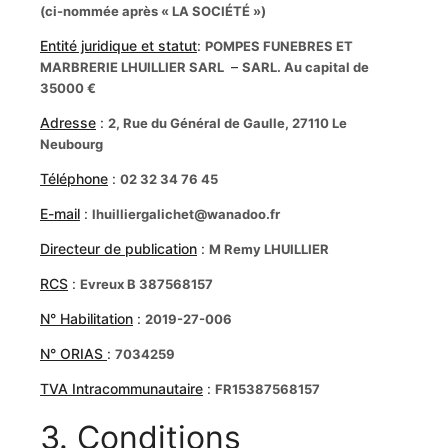
(ci-nommée après « LA SOCIÉTÉ »)
Entité juridique et statut
:
POMPES FUNEBRES ET
–
MARBRERIE LHUILLIER SARL
SARL. Au capital de
35000 €
Adresse
:
2, Rue du Général de Gaulle, 27110 Le
Neubourg
Téléphone
:
02 32 34 76 45
E-mail
:
lhuilliergalichet@wanadoo.fr
Directeur de publication
:
M Remy LHUILLIER
RCS
:
Evreux B 387568157
N° Habilitation
:
2019-27-006
N° ORIAS
:
7034259
TVA Intracommunautaire
:
FR15387568157
3. Conditions