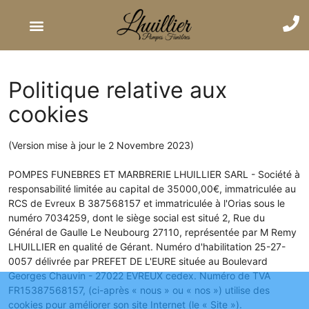
Politique relative aux
cookies
(Version mise à jour le 2 Novembre 2023)
POMPES FUNEBRES ET MARBRERIE LHUILLIER SARL - Société à
responsabilité limitée au capital de 35000,00€, immatriculée au
RCS de Evreux B 387568157 et immatriculée à l'Orias sous le
numéro 7034259, dont le siège social est situé 2, Rue du
Général de Gaulle Le Neubourg 27110, représentée par M Remy
LHUILLIER en qualité de Gérant. Numéro d'habilitation 25-27-
0057 délivrée par PREFET DE L'EURE située au Boulevard
Georges Chauvin - 27022 EVREUX cedex. Numéro de TVA
FR15387568157, (ci-après « nous » ou « nos ») utilise des
cookies pour améliorer son site Internet (le « Site »).